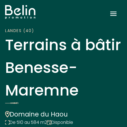
LANDES (40)
Terrains à bâtir
Benesse-
Maremne
VIABILISÉS
Domaine du Haou
De 510 au 584 m2
Disponible